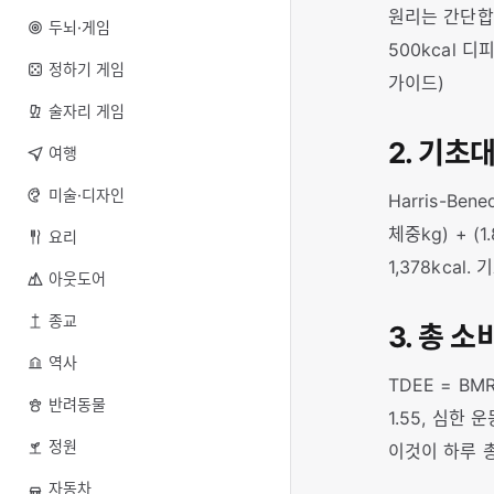
원리는 간단합니
두뇌·게임
500kcal 
정하기 게임
가이드)
술자리 게임
2. 기초
여행
미술·디자인
Harris-Bene
체중kg) + (1.
요리
1,378kca
아웃도어
종교
3. 총 소
역사
TDEE = BM
반려동물
1.55, 심한 운동
정원
이것이 하루 
자동차