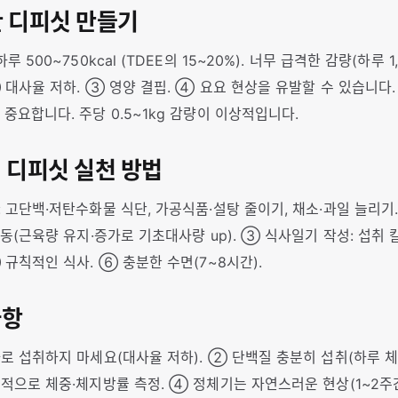
한 디피싯 만들기
루 500~750kcal (TDEE의 15~20%). 너무 급격한 감량(하루 
 대사율 저하. ③ 영양 결핍. ④ 요요 현상을 유발할 수 있습니다.
중요합니다. 주당 0.5~1kg 감량이 이상적입니다.
리 디피싯 실천 방법
 고단백·저탄수화물 식단, 가공식품·설탕 줄이기, 채소·과일 늘리기
운동(근육량 유지·증가로 기초대사량 up). ③ 식사일기 작성: 섭취
 규칙적인 식사. ⑥ 충분한 수면(7~8시간).
사항
로 섭취하지 마세요(대사율 저하). ② 단백질 충분히 섭취(하루 체중 1
적으로 체중·체지방률 측정. ④ 정체기는 자연스러운 현상(1~2주간