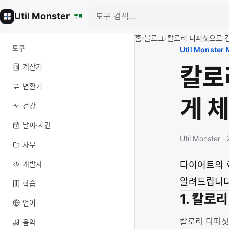
Util Monster
무료
홈
›
블로그
›
칼로리 디피싯으로 
도구
Util Monster
칼로
계산기
변환기
게 
건강
날짜·시간
Util Monster ·
사무
개발자
다이어트의 
알려드립니다
학습
1. 칼로
언어
칼로리 디피싯(
음악