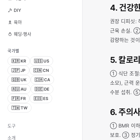
4. 건강
DIY
권장 디피싯: 하
육아
근육 손실. ②
웨딩·행사
감량하는 것이 
국가별
5. 칼로
🇰🇷 KR
🇺🇸 US
🇯🇵 JP
🇨🇳 CN
① 식단 조절:
🇬🇧 UK
🇨🇦 CA
소모), 근력 
🇦🇺 AU
🇩🇪 DE
수분 섭취. ⑤
🇫🇷 FR
🇪🇸 ES
🇹🇼 TW
6. 주의
① BMR 이하
도구
보호. ③ 정기
소개