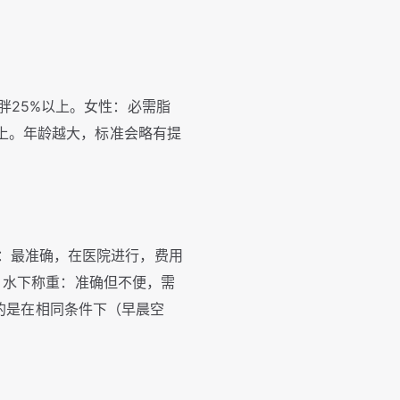
肥胖25%以上。女性：必需脂
%以上。年龄越大，标准会略有提
扫描：最准确，在医院进行，费用
。水下称重：准确但不便，需
要的是在相同条件下（早晨空