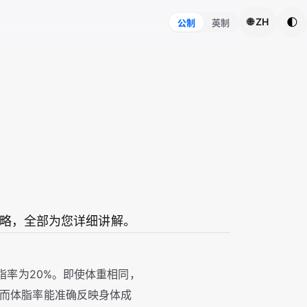
🌓
🌐 ZH
公制
英制
略，全部为您详细讲解。
脂率为20%。即使体重相同，
，而体脂率能准确反映身体成