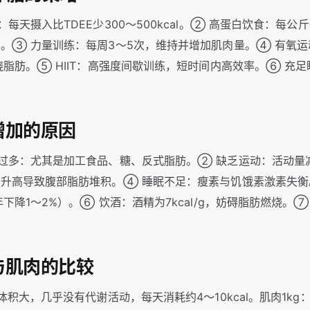
每天摄入比TDEE少300〜500kcal。② 高蛋白饮食：每公斤体
。③ 力量训练：每周3〜5次，维持并增加肌肉量。④ 有氧运
烧脂肪。⑤ HIIT：高强度间歇训练，短时间内高效率。⑥ 充
脂增加的原因
入过多：尤其是加工食品、糖、反式脂肪。② 缺乏运动：活动
升高导致腹部脂肪堆积。④ 睡眠不足：瘦素与饥饿素激素失衡
年下降1〜2%）。⑥ 饮酒：酒精为7kcal/g，妨碍脂肪燃烧。
脂与肌肉的比较
：体积大，几乎没有代谢活动，每天消耗约4〜10kcal。肌肉1k