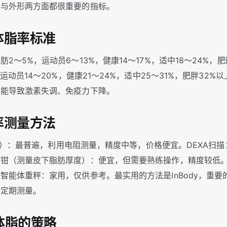
康与外形两方面都很重要的指标。
康体脂率标准
肪2〜5%，运动员6〜13%，健康14〜17%，适中18〜24%，
，运动员14〜20%，健康21〜24%，适中25〜31%，肥胖32
可能导致激素失调、免疫力下降。
脂率测量方法
（BIA）：最普遍，利用电阻测量，精度中等，价格便宜。DEXA
卡钳（测量皮下脂肪厚度）：便宜，但需要熟练操作，精度较低
智能体重秤：家用，仅供参考。最实用的方法是InBody，重
）定期测量。
少体脂的策略