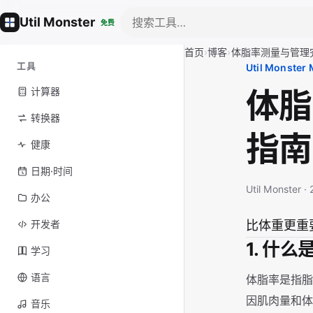
Util Monster
免费
首页
›
博客
›
体脂率测量与管理
工具
Util Monster
体脂
计算器
转换器
指南
健康
日期·时间
Util Monster ·
办公
开发者
比体重更重
1. 什
学习
语言
体脂率是指脂
因肌肉量和体
音乐