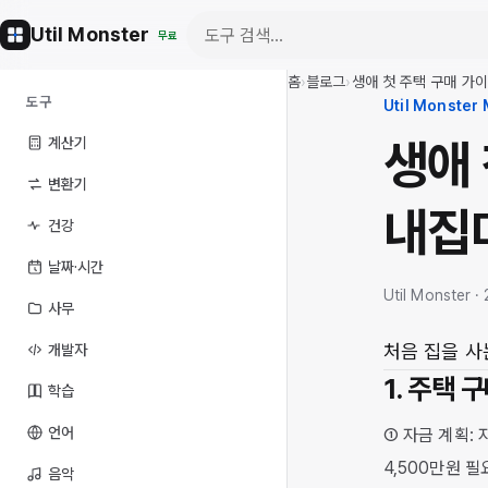
Util Monster
무료
홈
›
블로그
›
생애 첫 주택 구매 가
도구
Util Monster
생애 
계산기
변환기
내집마
건강
날짜·시간
Util Monster ·
사무
처음 집을 사
개발자
1. 주택 
학습
언어
① 자금 계획: 
4,500만원 필
음악