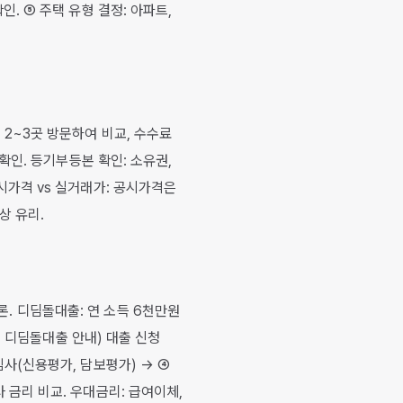
인. ⑤ 주택 유형 결정: 아파트,
 2~3곳 방문하여 비교, 수수료
 확인. 등기부등본 확인: 소유권,
공시가격 vs 실거래가: 공시가격은
상 유리.
론. 디딤돌대출: 연 소득 6천만원
기금 디딤돌대출 안내) 대출 신청
심사(신용평가, 담보평가) → ④
사 금리 비교. 우대금리: 급여이체,