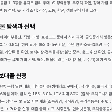
등급 1~3등급 유지로 금리 우대. ④ 청약통장: 무주택 확인, 청약 가점 확
 등 선택. ⑥ 지역 조사: 직장, 교통, 학군, 생활 편의시설 고려.
매물 탐색과 선택
 네이버부동산, 직방, 다방, 호갱노노 등에서 시세 파악. 공인중개사 방문:
.4~0.9%). 현장 답사: 최소 3~5곳 방문, 주변 환경·소음·일조량·누수
권, 가압류 등 확인. 토지대장·건축물대장: 불법 증축, 용도 위반 확인. 
래가는 실제 거래 시세. 협상: 매물이 많은 시기(겨울, 비수기)에 가격 협
담보대출 신청
류: 은행 일반 대출, 디딤돌대출(생애최초 구매자), 적격대출, 보금자리
6억원 이하, 금리 연 1.85~3.0%, LTV 최대 80%. (출처: 주택도시
방문 상담 → ② 필요 서류 제출(소득증명, 재직증명, 등기부등본) → ③ 
체결 → ⑤ 대출 실행. 대출 금리 비교: 시중은행, 인터넷은행, 주택금융공