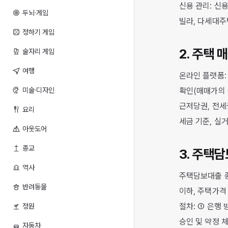
신용 관리: 신용
두뇌·게임
빌라, 다세대주택
정하기 게임
2. 주택 
술자리 게임
여행
온라인 플랫폼:
미술·디자인
확인(매매가의 0
근저당권, 전세
요리
세금 기준, 실거
아웃도어
종교
3. 주택
역사
주택담보대출 종
반려동물
이하, 주택가격 
절차: ① 은행 
정원
승인 및 약정 
자동차