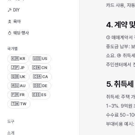
카드 사용, 자동
DIY
육아
4. 계약 
웨딩·행사
① 매매계약서 작
중도금 납부: 보
국가별
소요. ④ 취득세
🇰🇷 KR
🇺🇸 US
주민센터에서 전
🇯🇵 JP
🇨🇳 CN
🇬🇧 UK
🇨🇦 CA
5. 취득
🇦🇺 AU
🇩🇪 DE
🇫🇷 FR
🇪🇸 ES
취득세: 주택 가
🇹🇼 TW
1~3%. 9억원
수수료 50~100
도구
부대비용 예시: 
소개