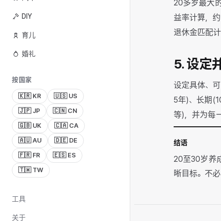
20多岁最大
DIY
益率计算，约
退休金匹配计
育儿
婚礼
5. 设
按国家
设定具体、可
🇰🇷 KR
🇺🇸 US
5年)、长期
🇯🇵 JP
🇨🇳 CN
等)，并为每
🇬🇧 UK
🇨🇦 CA
🇦🇺 AU
🇩🇪 DE
结语
🇫🇷 FR
🇪🇸 ES
20至30岁
🇹🇼 TW
晰目标。不必
工具
关于