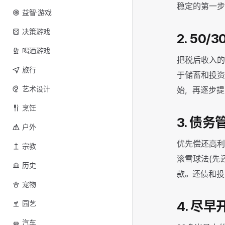
稳定的第一步
益智·游戏
决策游戏
2. 50
喝酒游戏
把税后收入的
旅行
于储蓄和投资
艺术设计
始，再逐步提
烹饪
3. 债
户外
优先偿还高利
宗教
滚雪球法(先
历史
款。还债和投
宠物
4. 尽
园艺
汽车