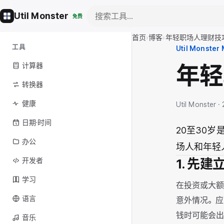
Util Monster
免费
首页
›
博客
›
年轻职场人理财技
工具
Util Monster
年轻
计算器
转换器
健康
Util Monster 
日期·时间
20至30
办公
场人和年轻
1. 先
开发者
学习
在投资或大额
语言
意外情况。
钱时可能会
音乐