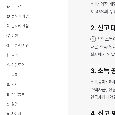
소득: 이자·배
두뇌·게임
6~45%의 누
정하기 게임
술자리 게임
2. 신고
여행
① 사업소득이
미술·디자인
다른 소득(임대
회사에서 연말
요리
아웃도어
3. 소득 
종교
소득공제: 과세
역사
주택자금, 신
반려동물
연금계좌세액공
정원
4. 신고
자동차