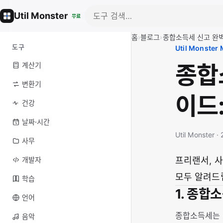
Util Monster
무료
홈
›
블로그
›
종합소득세 신고 완
도구
Util Monster
종합
계산기
변환기
이드
건강
날짜·시간
Util Monster 
사무
개발자
프리랜서, 
모두 알려드
학습
1. 종합
언어
종합소득세는 1
음악