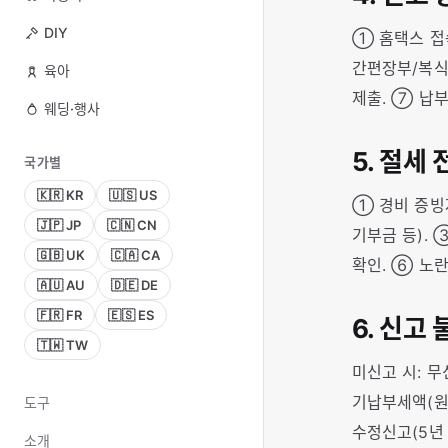
DIY
① 홈택스 접
간편장부/복식
육아
제출. ⑦ 납부
웨딩·행사
5. 절세 
국가별
🇰🇷 KR
🇺🇸 US
① 경비 증빙자
🇯🇵 JP
🇨🇳 CN
기부금 등).
🇬🇧 UK
🇨🇦 CA
확인. ⑥ 노
🇦🇺 AU
🇩🇪 DE
🇫🇷 FR
🇪🇸 ES
6. 신고
🇹🇼 TW
미신고 시: 무
기납부세액(원
도구
수정신고(5년
소개