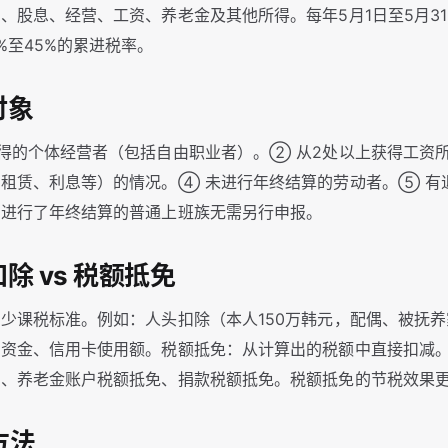
、股息、经营、工资、养老金及其他所得。每年5月1日至5月3
%至45%的累进税率。
对象
得的个体经营者（包括自由职业者）。② 从2处以上获得工资
租赁、利息等）的情况。④ 未进行年终结算的劳动者。⑤ 有
司进行了年终结算的普通上班族无需另行申报。
扣除 vs 税额抵免
少课税标准。例如：人头扣除（本人150万韩元，配偶、被抚养
房资金、信用卡使用额。税额抵免：从计算出的税额中直接扣减
免、养老金账户税额抵免、捐款税额抵免。税额抵免的节税效果
方法