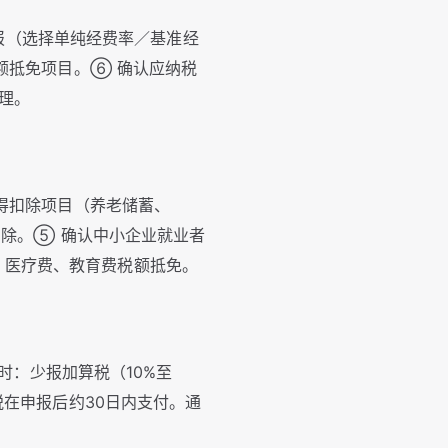
申报（选择单纯经费率／基准经
额抵免项目。⑥ 确认应纳税
理。
得扣除项目（养老储蓄、
扣除。⑤ 确认中小企业就业者
。⑦ 医疗费、教育费税额抵免。
时：少报加算税（10%至
在申报后约30日内支付。通