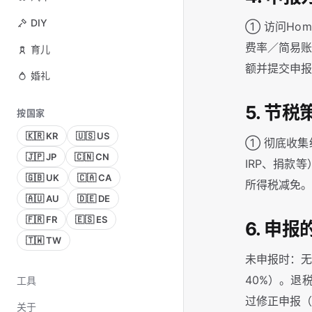
DIY
① 访问Ho
费率／简易账
育儿
额并提交申报
婚礼
5. 节税
按国家
🇰🇷 KR
🇺🇸 US
① 彻底收集
🇯🇵 JP
🇨🇳 CN
IRP、捐款
🇬🇧 UK
🇨🇦 CA
所得税减免。
🇦🇺 AU
🇩🇪 DE
🇫🇷 FR
🇪🇸 ES
6. 申
🇹🇼 TW
未申报时：无
40%）。退
工具
过修正申报（
关于