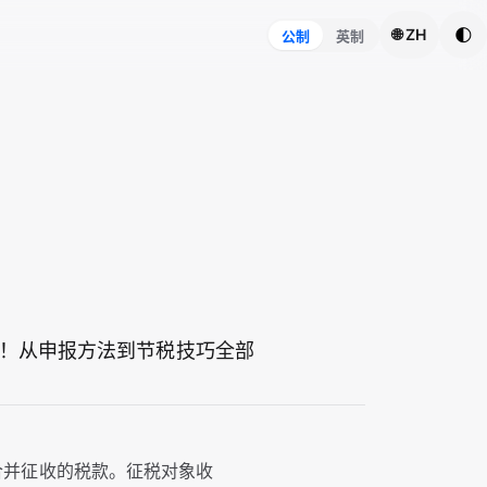
🌓
🌐 ZH
公制
英制
！从申报方法到节税技巧全部
行合并征收的税款。征税对象收