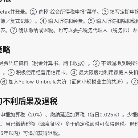
metax并登录。② 选择"综合所得税申报"菜单。③ 填写定期
簿／复式记账）。④ 输入所得和经费。⑤ 输入所得扣除和税
表。⑦ 确认缴纳或退税。也可以委托税务代理人（税务师）办
策略
经费凭证资料（税金计算书、刷卡收据）。② 不遗漏地反映所
等）。③ 积极使用经营用信用卡。④ 最大限度地利用家庭人头
⑥ 加入Yellow Umbrella共济（面向小规模业主的共济）
报的不利后果及退税
申报加算税（20%）、缴纳延迟加算税（每日0.025%）。少报
税：当已缴纳税额（源泉征收）多于确定税额时可获得退税。退税
5年以内）可追加获得退税。