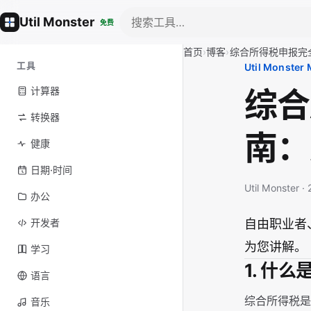
Util Monster
免费
首页
›
博客
›
综合所得税申报完
工具
Util Monster
综合
计算器
转换器
南：
健康
日期·时间
Util Monster 
办公
开发者
自由职业者
为您讲解。
学习
1. 什
语言
综合所得税是
音乐