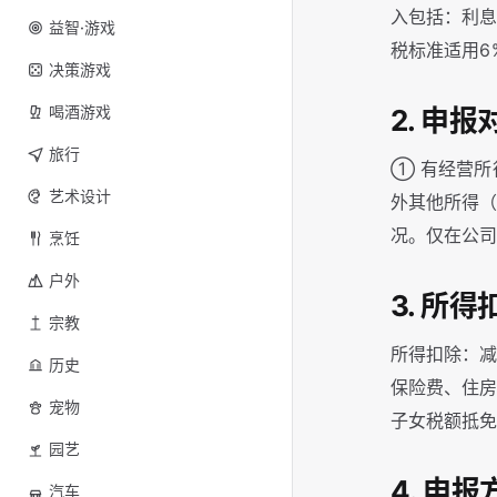
入包括：利息
益智·游戏
税标准适用6
决策游戏
喝酒游戏
2. 申报
旅行
① 有经营所
艺术设计
外其他所得（
况。仅在公
烹饪
户外
3. 所得
宗教
所得扣除：减
历史
保险费、住
宠物
子女税额抵
园艺
4. 申报
汽车