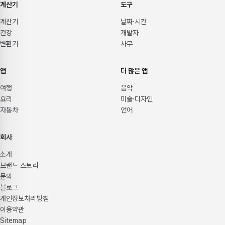
계산기
도구
계산기
날짜·시간
건강
개발자
변환기
사무
앱
더 많은 앱
여행
음악
요리
미술·디자인
자동차
언어
회사
소개
브랜드 스토리
문의
블로그
개인정보처리방침
이용약관
Sitemap