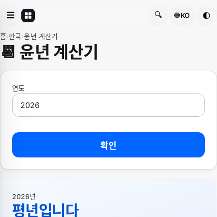
🔍
☰
🌓
🌐 KO
홈
›
한국
›
윤년 계산기
📆 윤년 계산기
연도
확인
2026년
평년입니다