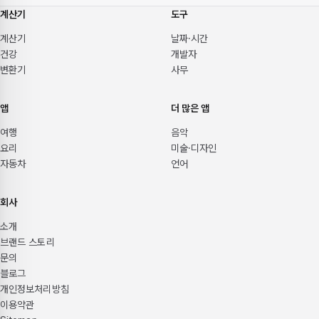
계산기
도구
계산기
날짜·시간
건강
개발자
변환기
사무
앱
더 많은 앱
여행
음악
요리
미술·디자인
자동차
언어
회사
소개
브랜드 스토리
문의
블로그
개인정보처리방침
이용약관