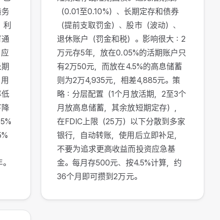
债务
（0.01至0.10%）、长期定存和债券
。利
（提前支取罚金）、股市（波动）、
可通
退休账户（罚金和税）。影响很大：2
。应
万元存5年，放在0.05%的活期账户只
长期
有2万50元，而放在4.5%的高息储蓄
，用
则为2万4,935元，相差4,885元。策
率低
略：分层配置（1个月放活期，2至3个
下降
月放高息储蓄，其余放短期定存），
5%
在FDIC上限（25万）以下分散到多家
5%
银行，自动转账，使用后立即补足，
9
不要为追求更高收益而投资应急基
年。
金。每月存500元、按4.5%计算，约
36个月即可攒到2万元。