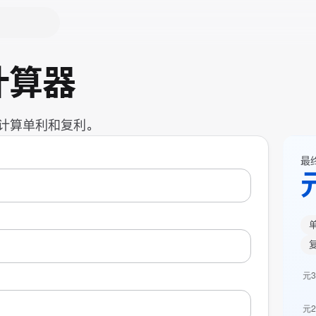
计算器
计算单利和复利。
最终