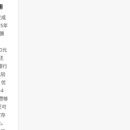
用
变成
5年
计算
0元
还
。银行
比较
）优
54
攒够
还可
定存
益。