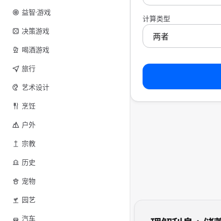
益智·游戏
计算类型
决策游戏
喝酒游戏
旅行
艺术设计
烹饪
户外
宗教
历史
宠物
园艺
汽车