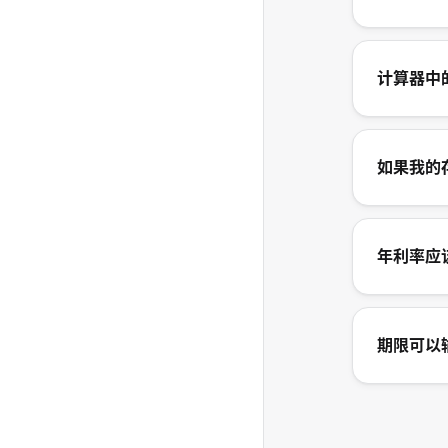
计算器中
如果我的
年利率应
期限可以